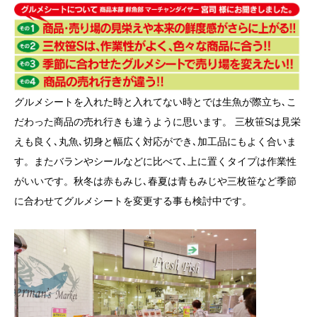
グルメシートを入れた時と入れてない時とでは生魚が際立ち､こ
だわった商品の売れ行きも違うように思います。 三枚笹Sは見栄
えも良く､丸魚､切身と幅広く対応ができ､加工品にもよく合いま
す。またバランやシールなどに比べて､上に置くタイプは作業性
がいいです。秋冬は赤もみじ､春夏は青もみじや三枚笹など季節
に合わせてグルメシートを変更する事も検討中です。