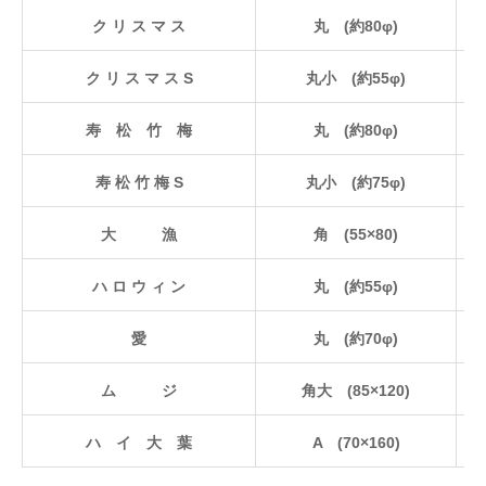
ク リ ス マ ス
丸 (約80φ)
ク リ ス マ ス S
丸小 (約55φ)
寿 松 竹 梅
丸 (約80φ)
寿 松 竹 梅 S
丸小 (約75φ)
大 漁
角 (55×80)
ハ ロ ウ ィ ン
丸 (約55φ)
愛
丸 (約70φ)
ム ジ
角大 (85×120)
ハ イ 大 葉
A (70×160)